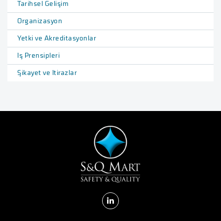
Tarihsel Gelişim
Organizasyon
Yetki ve Akreditasyonlar
İş Prensipleri
Şikayet ve İtirazlar