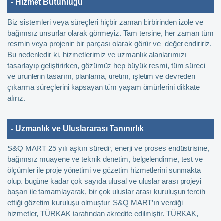
- Hizmet Bütünlüğü
Biz sistemleri veya süreçleri hiçbir zaman birbirinden izole ve
bağımsız unsurlar olarak görmeyiz. Tam tersine, her zaman tüm
resmin veya projenin bir parçası olarak görür ve değerlendiririz.
Bu nedenledir ki, hizmetlerimiz ve uzmanlık alanlarımızı
tasarlayıp geliştirirken, gözümüz hep büyük resmi, tüm süreci
ve ürünlerin tasarım, planlama, üretim, işletim ve devreden
çıkarma süreçlerini kapsayan tüm yaşam ömürlerini dikkate
alırız.
- Uzmanlık ve Uluslararası Tanınırlık
S&Q MART 25 yılı aşkın süredir, enerji ve proses endüstrisine,
bağımsız muayene ve teknik denetim, belgelendirme, test ve
ölçümler ile proje yönetimi ve gözetim hizmetlerini sunmakta
olup, bugüne kadar çok sayıda ulusal ve uluslar arası projeyi
başarı ile tamamlayarak, bir çok uluslar arası kuruluşun tercih
ettiği gözetim kuruluşu olmuştur. S&Q MART’ın verdiği
hizmetler, TÜRKAK tarafından akredite edilmiştir. TÜRKAK,