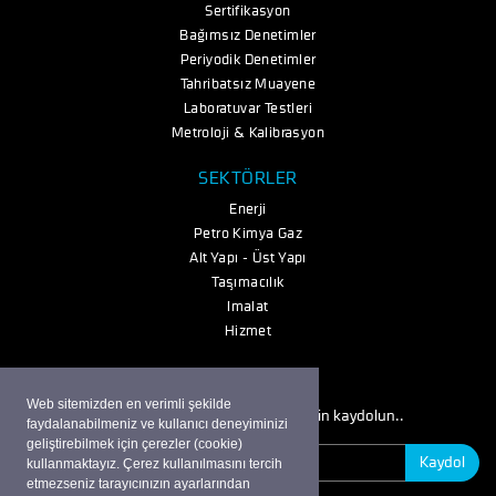
Sertifikasyon
Bağımsız Denetimler
Periyodik Denetimler
Tahribatsız Muayene
Laboratuvar Testleri
Metroloji & Kalibrasyon
SEKTÖRLER
Enerji
Petro Kimya Gaz
Alt Yapı - Üst Yapı
Taşımacılık
İmalat
Hizmet
E-Bülten
Web sitemizden en verimli şekilde
Gelişmelerden haberdar olmak için kaydolun..
faydalanabilmeniz ve kullanıcı deneyiminizi
geliştirebilmek için çerezler (cookie)
Kaydol
kullanmaktayız. Çerez kullanılmasını tercih
etmezseniz tarayıcınızın ayarlarından