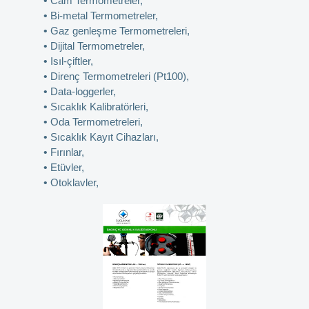
•
Cam Termometreler,
•
Bi-metal Termometreler,
•
Gaz genleşme Termometreleri,
•
Dijital Termometreler,
•
Isıl-çiftler,
•
Direnç Termometreleri (Pt100),
•
Data-loggerler,
•
Sıcaklık Kalibratörleri,
•
Oda Termometreleri,
•
Sıcaklık Kayıt Cihazları,
•
Fırınlar,
•
Etüvler,
•
Otoklavler,