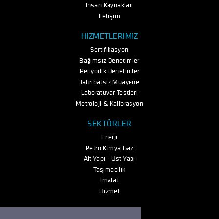
İnsan Kaynakları
İletişim
HİZMETLERİMİZ
Sertifikasyon
Bağımsız Denetimler
Periyodik Denetimler
Tahribatsız Muayene
Laboratuvar Testleri
Metroloji & Kalibrasyon
SEKTÖRLER
Enerji
Petro Kimya Gaz
Alt Yapı - Üst Yapı
Taşımacılık
İmalat
Hizmet
E-Bülten