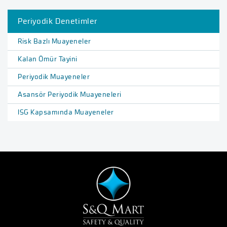
Periyodik Denetimler
Risk Bazlı Muayeneler
Kalan Ömür Tayini
Periyodik Muayeneler
Asansör Periyodik Muayeneleri
ISG Kapsamında Muayeneler