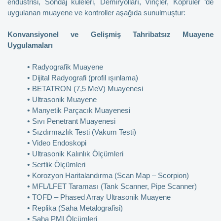
endüstrisi, Sondaj kuleleri, Demiryolları, Vinçler, Köprüler ‘de
uygulanan muayene ve kontroller aşağıda sunulmuştur:
Konvansiyonel ve Gelişmiş Tahribatsız Muayene
Uygulamaları
•
Radyografik Muayene
•
Dijital Radyografi (profil ışınlama)
•
BETATRON (7,5 MeV) Muayenesi
•
Ultrasonik Muayene
•
Manyetik Parçacık Muayenesi
•
Sıvı Penetrant Muayenesi
•
Sızdırmazlık Testi (Vakum Testi)
•
Video Endoskopi
•
Ultrasonik Kalınlık Ölçümleri
•
Sertlik Ölçümleri
•
Korozyon Haritalandırma (Scan Map – Scorpion)
•
MFL/LFET Taraması (Tank Scanner, Pipe Scanner)
•
TOFD – Phased Array Ultrasonik Muayene
•
Replika (Saha Metalografisi)
•
Saha PMI Ölçümleri